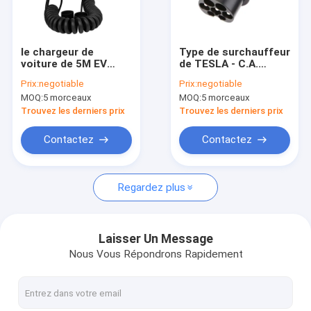
Au sujet de nous
Visite d'usine
le chargeur de
Type de surchauffeur
voiture de 5M EV
de TESLA - C.A.
Contrôle de qualité
Charging Cable
19kwh de 2
Prix:
negotiable
Prix:
negotiable
Electric câblent le
adaptateurs pour le
MOQ:
5 morceaux
MOQ:
5 morceaux
Type2 IEC62196 à la
Tesla Model S 3 DE
Demandez une citation
prise de Type2 32A
X/Y
Trouvez les derniers prix
Trouvez les derniers prix
7kW avec le sac de
stockage
Contactez
Contactez
chargeur de voiture d'ev
Regardez plus
chargeur portatif d'ev
Pile de remplissage d'EV
Laisser Un Message
Nous Vous Répondrons Rapidement
Pièces détachées Tesla
Chargeur de Wallbox EV