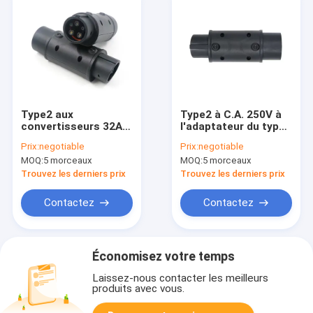
Type2 aux
Type2 à C.A. 250V à
convertisseurs 32A,
l'adaptateur du type
C.A. 250V de
1 EV pour le chargeur
Prix:
negotiable
Prix:
negotiable
chargeur de voitures
de voiture électrique,
MOQ:
5 morceaux
MOQ:
5 morceaux
électriques de type 1
câble de remplissage
d'adaptateur de
Conveter de 32A
Trouvez les derniers prix
Trouvez les derniers prix
chargeur d'EV
22KW EV
Contactez
Contactez
Économisez votre temps
Laissez-nous contacter les meilleurs
produits avec vous.