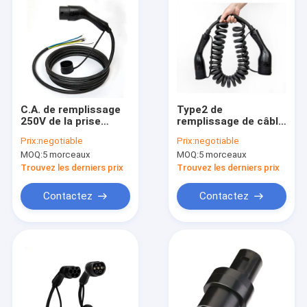
C.A. de remplissage
Type2 de
250V de la prise
remplissage de câble
3.5kW de câble de
monophasé EV de
Prix:
negotiable
Prix:
negotiable
chargeur de voiture
16A 3.5KW au câble
MOQ:
5 morceaux
MOQ:
5 morceaux
électrique de norme
5M de chargeur de
de l'Europe de câble
véhicule électrique
Trouvez les derniers prix
Trouvez les derniers prix
du Type2 EV
de Type2
Contactez
Contactez
Maison
Produits
Vidéos