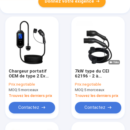
Donnez votre exigence
Chargeur portatif
7kW type du CEI
OEM de type 2 Ev
62196 - 2 à
Accueil Ev Station de
dactylographier - 2
Prix:
negotiable
Prix:
negotiable
charge CEI 62196 AC
station standard de
MOQ:
5 morceaux
MOQ:
5 morceaux
200-250V
remplissage de
chargeur de voiture
Trouvez les derniers prix
Trouvez les derniers prix
électrique à C.A.
250V l'Europe de
Contactez
Contactez
câble d'EV