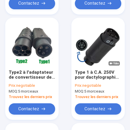
Contactez
Contactez
Type2 à l'adaptateur
Type 1 à C.A. 250V
de convertisseur de
pour dactylographier
type 1 32A 250V pour
- l'adaptateur de
Prix:
negotiable
Prix:
negotiable
des chargeurs du
remplissage 32A
MOQ:
5 morceaux
MOQ:
5 morceaux
véhicule électrique
22KW de chargeur de
EV
funiculaire de 2 Ev
Trouvez les derniers prix
Trouvez les derniers prix
Contactez
Contactez