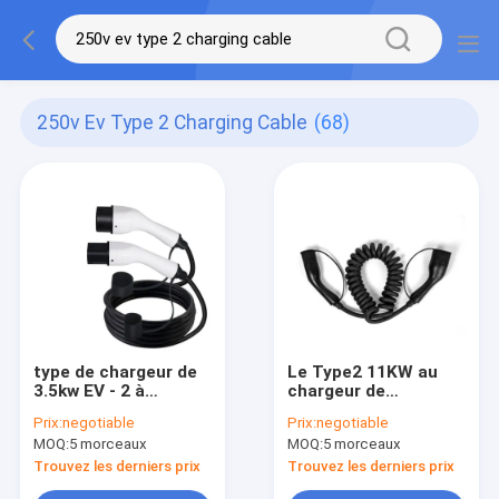
250v Ev Type 2 Charging Cable
(68)
type de chargeur de
Le Type2 11KW au
3.5kw EV - 2 à
chargeur de
dactylographier - C.A.
remplissage de câble
Prix:
negotiable
Prix:
negotiable
de remplissage
du véhicule
MOQ:
5 morceaux
MOQ:
5 morceaux
rapide 250V de câble
électrique EV de
de 2 EV
Type2 mènent 16A
Trouvez les derniers prix
Trouvez les derniers prix
3Phase 5M