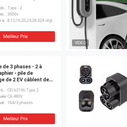
llbox
Prise de remplissage:
Type - 2
Tension de tenue:
3000v
Entrée-sortie actuelle:
8,12,16,20,24,28,32A réglable
Meilleur Prix
VIDEO
e de 3 phases - 2 à
phier - pile de
ge de 2 EV câblent des
ts portatifs de voiture
Norme exécutive:
CEI 62196 Type 2
 de câble de chargeur
uée:
CA 480V
ué:
16A/3 phases
Meilleur Prix