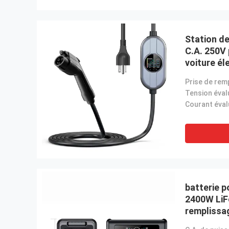
Station de
C.A. 250V 
voiture él
protection
d'affichag
Tension éval
Courant éval
batterie p
2400W LiF
remplissa
800W