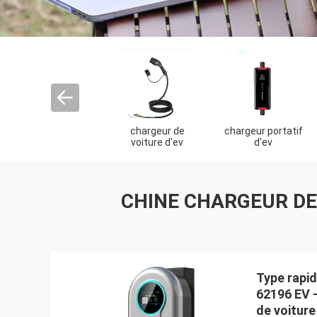
ation de charge
câble de charge ev
Adaptateur de
de type 1
chargeur d'EV
CHINE CHARGEUR DE
Type rapid
62196 EV -
de voiture