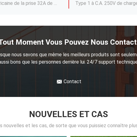
Type2 aux convertisseurs 32A, C.A. 250V de chargeur de voitures électriques de type 1 d'adaptateur de chargeur d'EV
Type2 à C.A. 250V à l'adaptateur du type 1 EV pour le chargeur de voiture électrique, câble de remplissage Conveter de 32A 22KW EV
Type - 2 au connecteur de remplissage de remplissage de C.C 500V Tesla d'adaptateur de véhicule électrique de Tesla
Remplacement de surchauffeur de l'adaptateur CCS2 pour Tesla CCS 2 combinés au C.C de TPC 500-1000V
Tout Moment Vous Pouvez Nous Contact
Adaptateur combiné CCS de 2 chargeurs de CCS à la facturation rapide de C.C de puissance de Tesla le modèle 3/S/X/Y
sque nous savons que même les meilleurs produits sont seule
Chargeur de remplissage rapide de 22KW EV, type - 2 à C.A. de remplissage 480V de câble de voiture électrique de Type2
aussi bons que les personnes derrière lui. 24/7 support technique
C.A. de remplissage 250V de la prise 3.5kW de câble de chargeur de voiture électrique de norme de l'Europe de câble du Type2 EV
Contact
NOUVELLES ET CAS
es nouvelles et les cas, de sorte que vous puissiez connaître plu