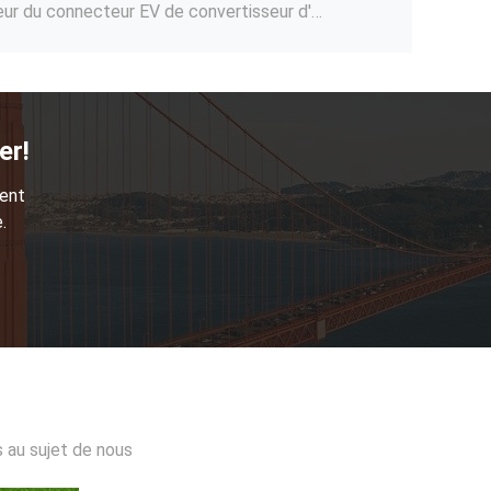
Type2 d'adaptateur de chargeur d'EV au CEI 32A 62196 maximum de type 1 au C.A. de convertisseur de chargeur de voiture de SAE J1772
Type2 de chargeur de C.C 500V EV au connecteur de remplissage de l'adaptateur 200A de Tesla pour des véhicules électriques
Adaptateur 22KW Type2 vers convertisseur d'adaptateur de charge Tesla EV DC 500V
150-400A connecteur combiné de chargeur de C.C CCS 2 EV, CCS2 combiné à l'adaptateur de TPC pour Tesla
er!
adaptateur rapide CCS2 de C.C EV d'adaptateur de surchauffeur de 175kW Tesla combiné au connecteur de chargeur de TPC EV
ment
C.A. de remplissage 250V de câble de chargeur de la prise 32A/1Phase EV de l'arme à feu IEC62196 de véhicule électrique simple de Type2
.
C.A. de remplissage 480V de câble de chargeur de voiture électrique de la prise 16A/3Phase de chargeur standard du Type2 EV d'UE 11kW
s au sujet de nous