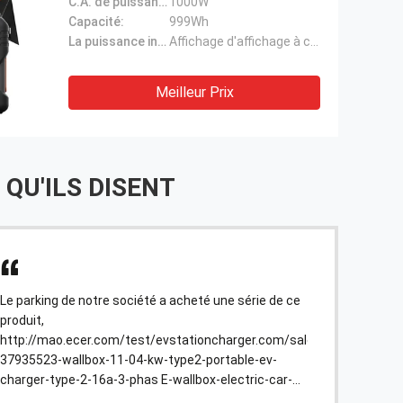
C.A. de puissance évaluée:
1000W
Solor avec l'affichage à cristaux
Capacité:
999Wh
liquides
La puissance indiquent:
Affichage d'affichage à cristaux liquides
Meilleur Prix
 QU'ILS DISENT
Le parking de notre société a acheté une série de ce
produit,
http://mao.ecer.com/test/evstationcharger.com/sale-
37935523-wallbox-11-04-kw-type2-portable-ev-
charger-type-2-16a-3-phas E-wallbox-electric-car-
charging-stence.html, il est bon et facile installer le