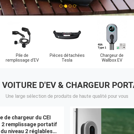
1
2
3
4
Adaptateur de
Centrale portative
Chargeur d'ev à
C
charge Tesla
rechargeable
C.A.
 VOITURE D'EV & CHARGEUR PORTA
Une large sélection de produits de haute qualité pour vous
e de chargeur du CEI
 2 remplissage portatif
 du niveau 2 réglables