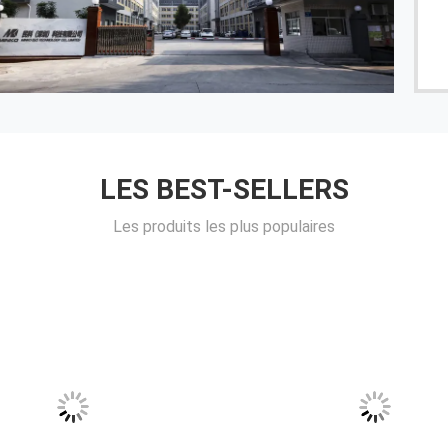
produit. Très convivial.
------ Ben Steeve
LES BEST-SELLERS
Les produits les plus populaires