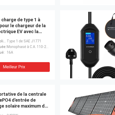
 charge de type 1 à
pour le chargeur de la
ectrique EV avec la
 de l'écran IP65
Prise de remplissage:
Type 1 de SAE J1771
e à cristaux liquides
uée:
Monophasé à C.A. 110-240V/
ué:
16A
Meilleur Prix
ortative de la centrale
ePO4 d'entrée de
ge solaire maximum de