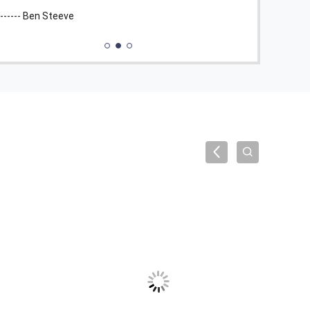
produit. Très convivial.
------ Ben Steeve