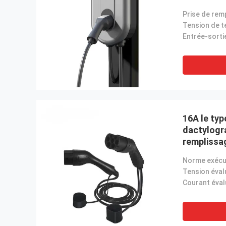
de 16A Wa
16A le typ
dactylogra
remplissa
11 kilowat
électrique
Tension éval
Courant éval