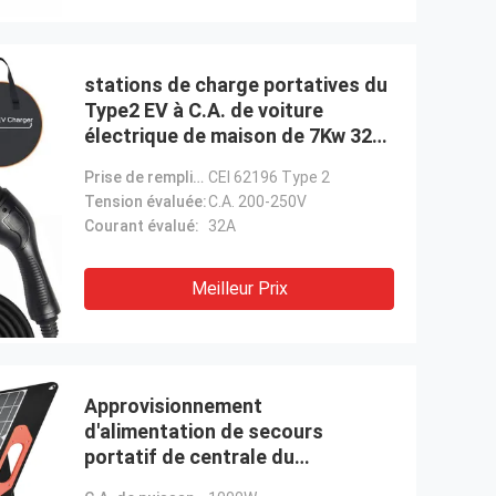
stations de charge portatives du
Type2 EV à C.A. de voiture
électrique de maison de 7Kw 32A
pour des véhicules électriques
Prise de remplissage:
CEI 62196 Type 2
Tension évaluée:
C.A. 200-250V
Courant évalué:
32A
Meilleur Prix
Approvisionnement
d'alimentation de secours
portatif de centrale du
générateur 300/500/700/1000W