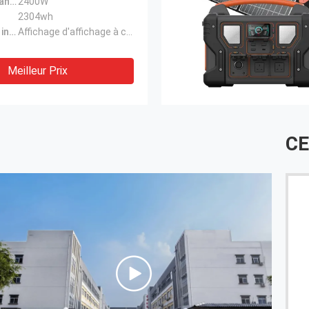
C.A. de puissance évaluée:
2400W
2304wh
La puissance indiquent:
Affichage d'affichage à cristaux liquides
Meilleur Prix
CE
é,
Le parking de notre société a acheté une série de ce
produit,
http://mao.ecer.com/test/evstationcharger.com/sale-
37935523-wallbox-11-04-kw-type2-portable-ev-
charger-type-2-16a-3-phas E-wallbox-electric-car-
charging-stence.html, il est bon et facile installer le