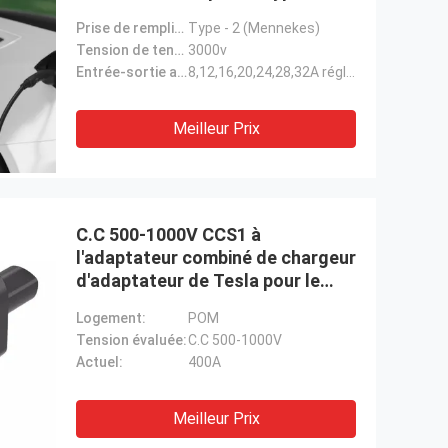
3000V 7,36 kilowatts
Prise de remplissage:
Type - 2 (Mennekes)
Tension de tenue:
3000v
Entrée-sortie actuelle:
8,12,16,20,24,28,32A réglable
Meilleur Prix
C.C 500-1000V CCS1 à
l'adaptateur combiné de chargeur
d'adaptateur de Tesla pour le
model 3 Y S X jusqu'à 175kw 400
Logement:
POM
ampères
Tension évaluée:
C.C 500-1000V
Actuel:
400A
Meilleur Prix