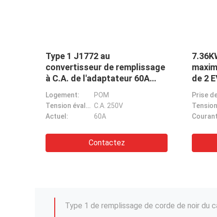
IDEO
pe 1 à C.A. 250V pour
Type2 de remplissag
ctylographier - l'adaptateur
câble monophasé EV
 remplissage 32A 22KW de
3.5KW au câble 5M 
argeur de funiculaire de 2
chargeur de véhicul
ement:
POM
Norme exécutive:
CEI 62196 
électrique de Type2
Tension évaluée:
CA 250V
Tension évaluée:
CA 250V
uel:
32A
Courant évalué:
16A/1Pha
Contactez
Contactez