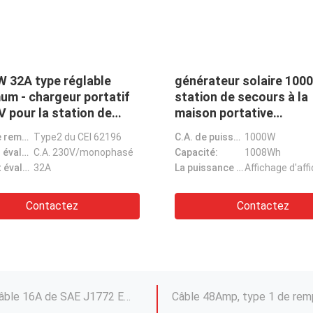
e de
Type portatif du chargeur
C
 de 16A
3.5kw de voiture à C.A. 16A EV
a
de
- station de charge de 2 EV
1
e
pour le véhicule électrique
l
Type 2
Prise de remplissage:
Type2 du CEI 62196
L
e
Tension évaluée:
C.A. 200-250V
Remplacement de surchauffeur de l'adaptateur CCS2 pour Tesla CCS 2 combinés au C.C de TPC 500-1000V
se
Courant évalué:
16A
Ac
Adaptateur combiné CCS de 2 chargeurs de CCS à la facturation rapide de C.C de puissance de Tesla le modèle 3/S/X/Y
Contactez
Chargeur de remplissage rapide de 22KW EV, type - 2 à C.A. de remplissage 480V de câble de voiture électrique de Type2
C.A. de remplissage 250V de la prise 3.5kW de câble de chargeur de voiture électrique de norme de l'Europe de câble du Type2 EV
Type 1 de remplissage de corde de noir du câble 16A de SAE J1772 EV, prise de chargeur de la voiture 3.5KW électrique
corde blanche de remplissage standard américaine de la prise 32A de câble de 7kW EV, câble simple de chargeur d'arme à feu de type 1
Type 1 du véhicule électrique SAE J1772 au connecteur de remplissage de Type2EV, adaptateur 22KW de chargeur à C.A. EV