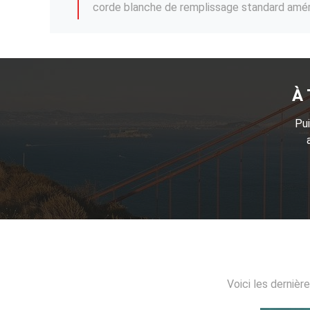
À 
Pui
Voici les dernièr