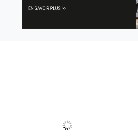
Principalement les produits adaptateur incluent le
EN SAVOIR PLUS >>
chargeur portatif d'EV, la pile de remplissage d'EV,
le câble de remplissage d'EV, d'EV chargeur,
centrale ...