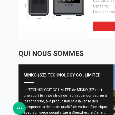
Capacité:
QUI NOUS SOMMES
MINKO (SZ) TECHNOLOGY CO., LIMITED
ie de ce
Les piles de charge de MINKO sont de bonne qualit
La TECHNOLOGIE CO.LIMITED de MINKO (SZ) est
très populaires en France et dotées d'une bonne
une société innovatrice de technique, consacrée à
.com/sale-
recommandation
la recherche, à la production et à la vente des
-ev-
compenents de haute qualité de voiture électrique,
c-car-
------ David
avec son siège social situé à Shenzhen, la Chine.
aller le