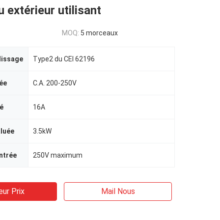
 extérieur utilisant
MOQ:
5 morceaux
lissage
Type2 du CEI 62196
ée
C.A. 200-250V
é
16A
aluée
3.5kW
ntrée
250V maximum
eur Prix
Mail Nous