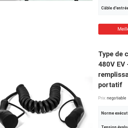
Câble d'entré
Meill
Type de c
480V EV -
remplissa
portatif
Prix:
negotiable
Norme exécut
Tension évalu