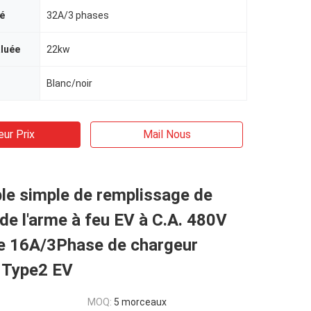
é
32A/3 phases
aluée
22kw
Blanc/noir
eur Prix
Mail Nous
le simple de remplissage de
de l'arme à feu EV à C.A. 480V
se 16A/3Phase de chargeur
u Type2 EV
MOQ:
5 morceaux