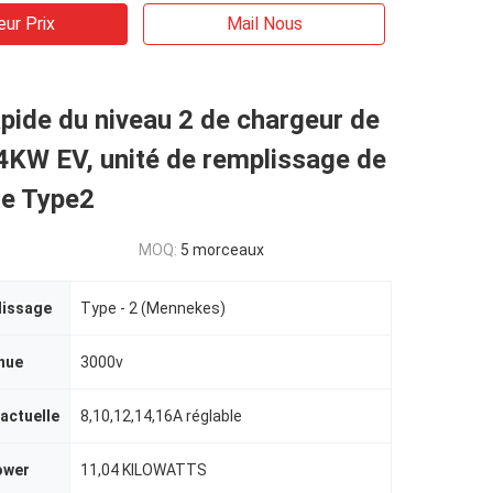
eur Prix
Mail Nous
apide du niveau 2 de chargeur de
4KW EV, unité de remplissage de
de Type2
MOQ:
5 morceaux
lissage
Type - 2 (Mennekes)
nue
3000v
 actuelle
8,10,12,14,16A réglable
ower
11,04 KILOWATTS