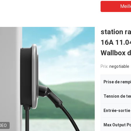
Meill
station r
16A 11.0
Wallbox 
Prix:
negotiable
Prise de remp
Tension de te
Entrée-sortie
Max Output P
DEO