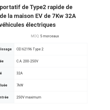
portatif de Type2 rapide de
 de la maison EV de 7Kw 32A
véhicules électriques
MOQ:
5 morceaux
lissage
CEI 62196 Type 2
ée
C.A. 200-250V
é
32A
aluée
7kW
ntrée
250V maximum