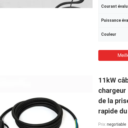
Courant évalu
Puissance év
Couleur
Meill
11kW câb
chargeur 
de la pri
rapide d
Prix:
negotiable