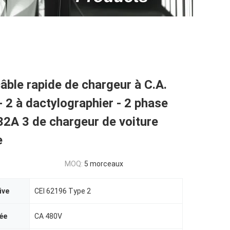
âble rapide de chargeur à C.A.
 2 à dactylographier - 2 phase
32A 3 de chargeur de voiture
e
MOQ:
5 morceaux
ive
CEI 62196 Type 2
ée
CA 480V