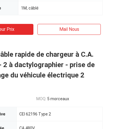
e
1M, câblé
eur Prix
Mail Nous
âble rapide de chargeur à C.A.
 2 à dactylographier - prise de
ge du véhicule électrique 2
MOQ:
5 morceaux
ive
CEI 62196 Type 2
ée
CA 480V