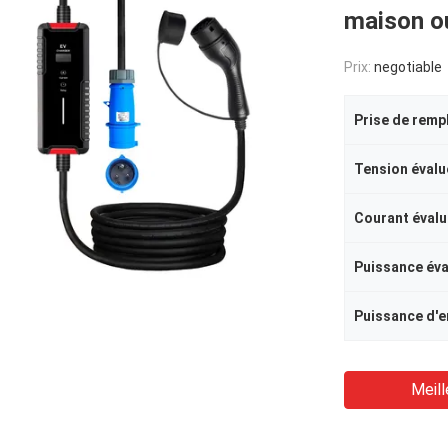
maison ou
Prix:
negotiable
Prise de remp
Tension évalu
Courant évalu
Puissance év
Puissance d'e
Meill