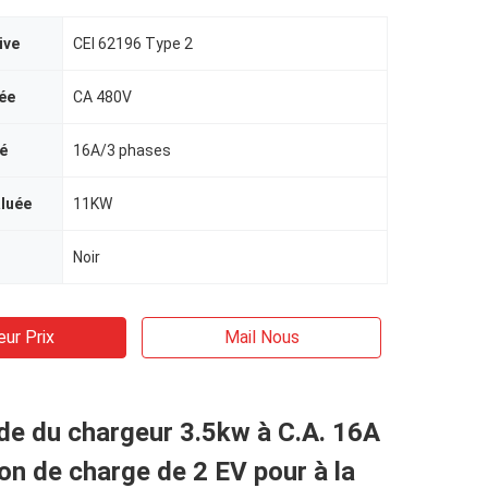
ive
CEI 62196 Type 2
ée
CA 480V
é
16A/3 phases
aluée
11KW
Noir
eur Prix
Mail Nous
de du chargeur 3.5kw à C.A. 16A
ion de charge de 2 EV pour à la