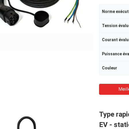
Norme exécut
Tension évalu
Courant évalu
Puissance év
Couleur
Meill
Type rapi
EV - stat